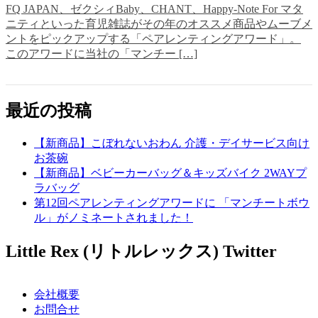
FQ JAPAN、ゼクシィBaby、CHANT、Happy-Note For マタ
ニティといった育児雑誌がその年のオススメ商品やムーブメ
ントをピックアップする「ペアレンティングアワード」。
このアワードに当社の「マンチー […]
最近の投稿
【新商品】こぼれないおわん 介護・デイサービス向け
お茶碗
【新商品】ベビーカーバッグ＆キッズバイク 2WAYプ
ラバッグ
第12回ペアレンティングアワードに 「マンチートボウ
ル」がノミネートされました！
Little Rex (リトルレックス) Twitter
会社概要
お問合せ